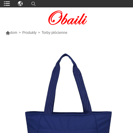

dom
>
Produkty
>
Torby płócienne
WIĘCEJ PRODUKTÓW