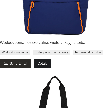
Wodoodporna, rozszerzalna, wielofunkcyjna torba
Wodoodporna torba
Torba podróżna na ramię
Rozszerzalna torba

Send Email
Detale