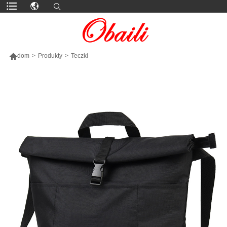

dom
>
Produkty
>
Teczki
WIĘCEJ PRODUKTÓW