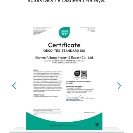
autoryzacyjne Disneya i Harleya.