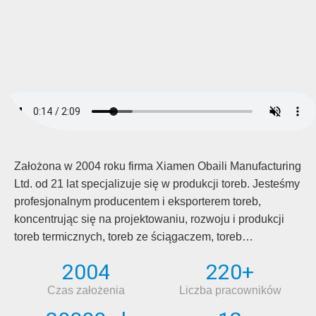
Założona w 2004 roku firma Xiamen Obaili Manufacturing
Ltd. od 21 lat specjalizuje się w produkcji toreb. Jesteśmy
profesjonalnym producentem i eksporterem toreb,
koncentrując się na projektowaniu, rozwoju i produkcji
toreb termicznych, toreb ze ściągaczem, toreb
podróżnych, plecaków, teczek, toreb na pieluchy, toreb
2004
220+
narzędziowych oraz innych toreb rekreacyjnych do
podróży, uprawiania sportu i biwakowania.
Czas założenia
Liczba pracowników