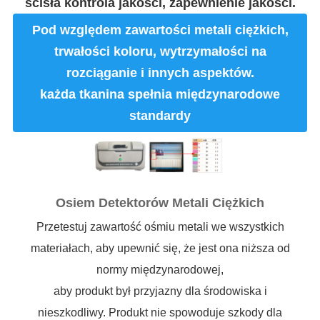
ścisła kontrola jakości, zapewnienie jakości.
Pod względem zawartości metali ciężkich,
trwałości koloru, wytrzymałości na
rozciąganie i innych aspektów.
każda tkanina spełnia międzynarodowe
standardy
Osiem Detektorów Metali Ciężkich
Przetestuj zawartość ośmiu metali we wszystkich
materiałach, aby upewnić się, że jest ona niższa od
normy międzynarodowej,
aby produkt był przyjazny dla środowiska i
nieszkodliwy. Produkt nie spowoduje szkody dla