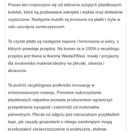
Proces ten rozpoczyna się od zebrania zużytych plastikowych
butelek, które są pozbawiane zakrętek i etykiet oraz dokładnie
czyszczone. Następnie butelki są kruszone na płatki i myte w
celu usunięcia zanieczyszczeń.
Te czyste płatki są następnie topione i formowane w wióry, z
których powstaje przędza. Na koniec ta w 100% z recyklingu
przędza jest tkana w tkaninę Waste2Wear, trwały i przyjazny
dla środowiska materiał idealny na plecaki, ubrania i
akcesoria.
Ta podróż recyklingowa podkreśla innowację w
zrównoważonym rozwoju. Ponowne wykorzystanie
plastikowych odpadów pozwala producentom ograniczyć
przepełnienie wysypisk i zależność od materiałów
pierwotnych. Plecak na zdjęciu jest namacalnym przykładem
tego, jak zasady gospodarki o obiegu zamkniętym mogą
przekształcić zanieczyszczenie w praktyczne, stylowe