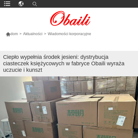

dom
>
Aktualności
>
Wiadomości korporacyjne
WIĘCEJ PRODUKTÓW
Ciepło wypełnia środek jesieni: dystrybucja
ciasteczek księżycowych w fabryce Obaili wyraża
uczucie i kunszt